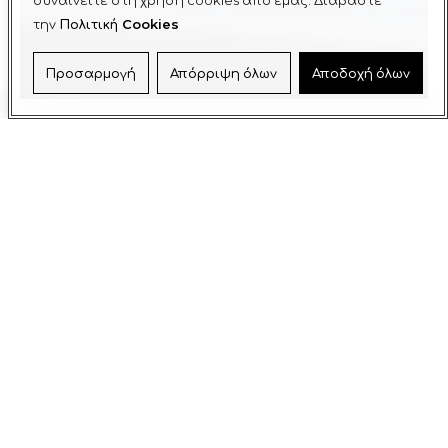
συναινείτε στη χρήση cookies από εμάς. Διαβάστε
την
Πολιτική Cookies
Προσαρμογή
Απόρριψη όλων
Αποδοχή όλων
VIVERE HOUSES ΥΔΡΟΜΑΣΑΖ
Διαθέσιμο αποκλειστικά για τους επισκέπτες του
συγκροτήματος, η νέα παροχή υδρομασάζ είναι
ιδανικό για αρωματοθεραπεία με τη χρήση των
αιθέριων ελαίων για να διεγείρει τις αισθήσεις .
Αναζωογονήστε το μυαλό και το σώμα!
Θεραπεία με οξυγόνο είναι επίσης διαθέσιμη.
Το νέο υδρομασάζ μπορεί να χρησιμοποιηθεί
κατόπιν συνεννόησης με επιπλέον χρέωση. Ειδικές
προσφορές είναι διαθέσιμα στους επισκέπτες με