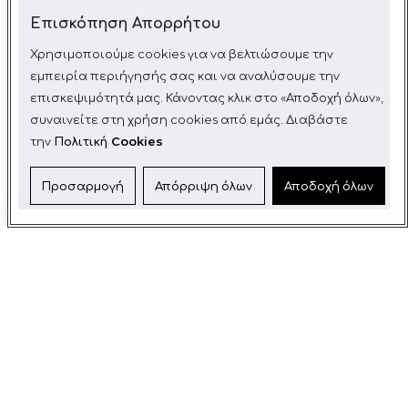
Επισκόπηση Απορρήτου
Χρησιμοποιούμε cookies για να βελτιώσουμε την
εμπειρία περιήγησής σας και να αναλύσουμε την
επισκεψιμότητά μας. Κάνοντας κλικ στο «Αποδοχή όλων»,
συναινείτε στη χρήση cookies από εμάς. Διαβάστε
την
Πολιτική Cookies
Προσαρμογή
Απόρριψη όλων
Αποδοχή όλων
ΤΙ ΕΙΝΑΙ ΤΑ COOKIES;
Αυτή η Πολιτική Cookies εξηγεί τι είναι τα cookies και
πώς τα χρησιμοποιούμε, τους τύπους cookies που
χρησιμοποιούμε, δηλαδή τις πληροφορίες που
συλλέγουμε μέσω των cookies και πώς αυτές οι
πληροφορίες χρησιμοποιούνται, καθώς και πώς να
διαχειρίζεστε τις ρυθμίσεις των cookies.