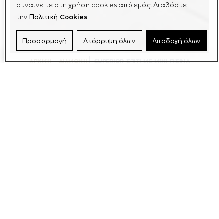
συναινείτε στη χρήση cookies από εμάς. Διαβάστε
την
Πολιτική Cookies
Προσαρμογή
Απόρριψη όλων
Αποδοχή όλων
ΑΡΧΙΚΗ
ΔΙΑΜΟΝΗ
SUPERIOR ΣΠΙΤΙ ΜΕ ΜΙΝΙ ΠΙΣΙΝΑ
ΔΙΑΜΟΝΗ
SUPERIOR ΣΠΙΤΙ ΜΕ ΜΙΝΙ ΠΙΣΙΝΑ
Σπίτι με μίνι πισίνα με 2
ξεχωριστά υπνοδωμάτια
2
2-4 άτομα
47 m
2 κρεβατοκάμαρες
Διαθέτει ένα καθιστικό, πλήρως